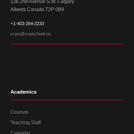
126 2nd Avenue S.W. Calgary
Alberta Canada T2P 0B9
+1-
4
03-264-2233
ccps@ccpschool.ca
Academics
Courses
Teaching Staff
Calendar