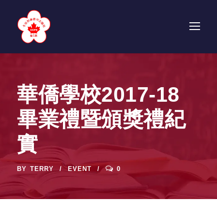
華僑學校2017-18
畢業禮暨頒獎禮紀
實
BY
TERRY
EVENT
0