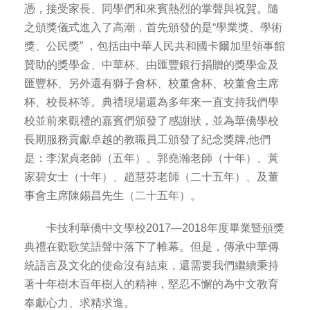
憑，接受家長、同學們和來賓熱烈的掌聲與祝賀。隨
之頒獎儀式進入了高潮，首先頒發的是“學業獎、學術
獎、公民獎” ，包括由中華人民共和國卡爾加里領事館
贊助的獎學金、中華杯、由匯豐銀行捐贈的獎學金及
匯豐杯、另外還有獅子會杯、校董會杯、校董會主席
杯、校長杯等。典禮現場還為多年來一直支持我們學
校並前來觀禮的嘉賓們頒發了感謝狀，並為華僑學校
長期服務貢獻卓越的教職員工頒發了紀念獎牌,他們
是：李潔貞老師（五年）、郭堯瀚老師（十年）、黃
家碧女士（十年）、趙慧芬老師（二十五年）、及董
事會主席陳錫昌先生（二十五年）。
卡技利華僑中文學校2017—2018年度畢業暨頒獎
典禮在歡歌笑語聲中落下了帷幕。但是，傳承中華傳
統語言及文化的使命沒有結束，還需要我們繼續秉持
著十年樹木百年樹人的精神，堅忍不懈的為中文教育
奉獻心力、求精求進。