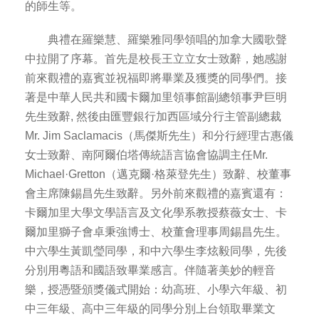
的師生等。
典禮在羅樂慧、羅樂雅同學領唱的加拿大國歌聲
中拉開了序幕。首先是校長王立立女士致辭，她感謝
前來觀禮的嘉賓並祝福即將畢業及獲獎的同學們。接
著是中華人民共和國卡爾加里領事館副總領事尹巨明
先生致辭, 然後由匯豐銀行加西區域分行主管副總裁
Mr. Jim Saclamacis（馬傑斯先生）和分行經理古惠儀
女士致辭、南阿爾伯塔傳統語言協會協調主任Mr.
Michael·Gretton（邁克爾·格萊登先生）致辭、校董事
會主席陳錫昌先生致辭。另外前來觀禮的嘉賓還有：
卡爾加里大學文學語言及文化學系教授蔡薇女士、卡
爾加里獅子會卓秉強博士、校董會理事周錫昌先生。
中六學生黃凱瑩同學，和中六學生李炫毅同學，先後
分別用粵語和國語致畢業感言。伴隨著美妙的輕音
樂，授憑暨頒獎儀式開始：幼高班、小學六年級、初
中三年級、高中三年級的同學分別上台領取畢業文