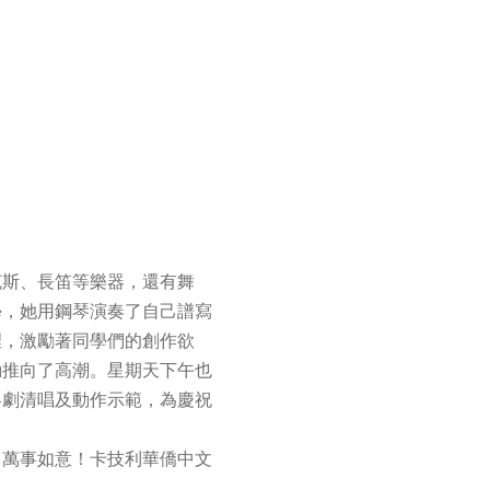
克斯、長笛等樂器，還有舞
學，她用鋼琴演奏了自己譜寫
裡，激勵著同學們的創作欲
動推向了高潮。星期天下午也
粵劇清唱及動作示範，為慶祝
、萬事如意！卡技利華僑中文