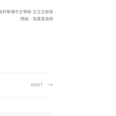
技利華僑中文學校-王立立校長
撰稿：张露霞老師
NEXT