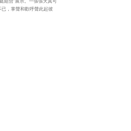
家庭組合”展示。一張張天真可
不已，掌聲和歡呼聲此起彼