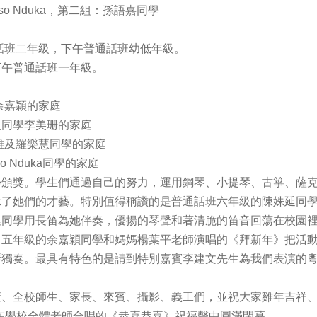
nso Nduka，第二組：孫語嘉同學
話班二年級，下午普通話班幼低年級。
下午普通話班一年級。
余嘉穎的家庭
級同學李美珊的家庭
雅及羅樂慧同學的家庭
o Nduka同學的家庭
學頒獎。學生們通過自己的努力，運用鋼琴、小提琴、古箏、薩
示了她們的才藝。特別值得稱讚的是普通話班六年級的陳姝延同
廷同學用長笛為她伴奏，優揚的琴聲和著清脆的笛音回蕩在校園
。五年級的余嘉穎同學和媽媽楊葉平老師演唱的《拜新年》把活
琴獨奏。最具有特色的是請到特別嘉賓李建文先生為我們表演的
董、全校師生、家長、來賓、攝影、義工們，並祝大家雞年吉祥
在學校全體老師合唱的《恭喜恭喜》祝福聲中圓滿閉幕。