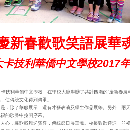
慶新春歡歌笑語展華
卡技利華僑中文學校2017
兩天，卡技利華僑中文學校，在學校大廳舉辦了共計四場的“慶新春
化，使傳統文化得到傳承。
的是：除了華服展示，還有才藝表演及學生作品展等。另外，兩
祝福的歌聲中拉開序幕。
暖人心，載歌載舞迎賓客，傳統節日展華魂。校長致歡迎詞，並