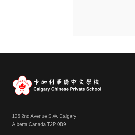
126 2nd Avenue S.W. Calgary
Alberta Canada T2P 0B9