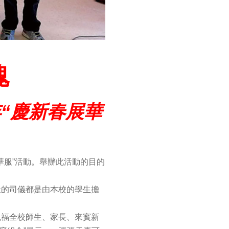
魂
年“慶新春展華
展華服”活動。舉辦此活動的目的
天的司儀都是由本校的學生擔
祝福全校師生、家長、來賓新