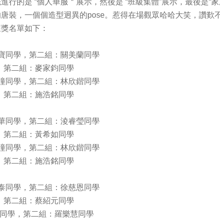
行的是 “個人華服＂展示，然後是 “班級集體”展示，最後是“
唐裝，一個個造型迥異的pose。惹得在場觀眾哈哈大笑，讚歎
獲獎名單如下：
嘉寶同學，第二組：關美蘭同學
，第二組：麥家鈞同學
樂曈同學，第二組：林欣鍇同學
，第二組：施浩銘同學
健華同學，第二組：淩睿瑩同學
，第二組：黃希如同學
樂曈同學，第二組：林欣鍇同學
，第二組：施浩銘同學
佳泰同學，第二組：徐慈恩同學
，第二組：蔡紹元同學
茜同學，第二組：羅樂慧同學