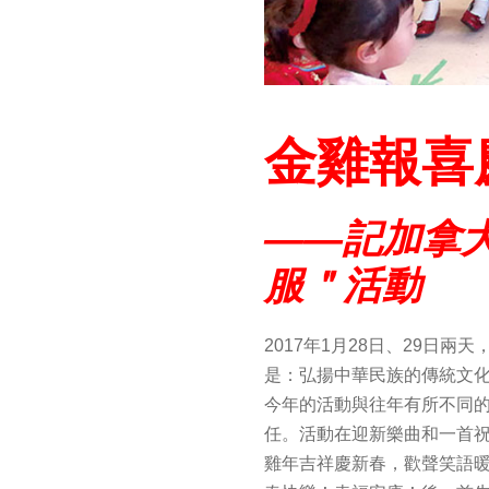
金雞報喜
——
記加拿大
服＂活動
2017年1月28日、29日
是：弘揚中華民族的傳統文
今年的活動與往年有所不同
任。活動在迎新樂曲和一首
雞年吉祥慶新春，歡聲笑語