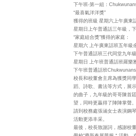
下午班-第一組：Chukwuna
“最喜氣洋洋獎”
獲得的班級 星期六上午廣東
星期日上午普通話三年級，
“家庭組合獎”獲得的家庭：
星期六 上午廣東話班五年級
下午普通話班三代同堂九年
星期日 上午班普通話班羅樂
下午班普通話班Chukwunans
校長和校董會主席為獲獎同
蹈、詩歌、書法等方式，展
的曲子，九年級的哥哥陳首
望，同時更贏得了陣陣掌聲
請到校務處張涵女士表演鋼
活動更添丰采。
最後，校長致謝詞，感謝校
學校“慶新春展華服＂活動，